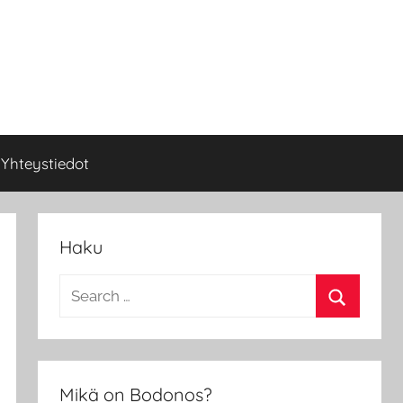
Yhteystiedot
Haku
Search
for:
Search
Mikä on Bodonos?