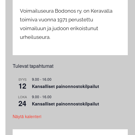
Voimailuseura Bodonos ry. on Keravalla
toimiva vuonna 1971 perustettu
voimailuun ja judoon erikoistunut
urheiluseura.
Tulevat tapahtumat
9.00
-
16.00
SYYS
12
Kansalliset painonnostokilpailut
9.00
-
16.00
LOKA
24
Kansalliset painonnostokilpailut
Näytä kalenteri