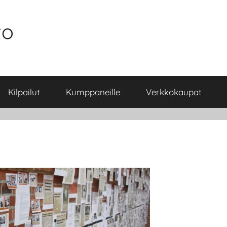
to
Kilpailut
Kumppaneille
Verkkokaupat