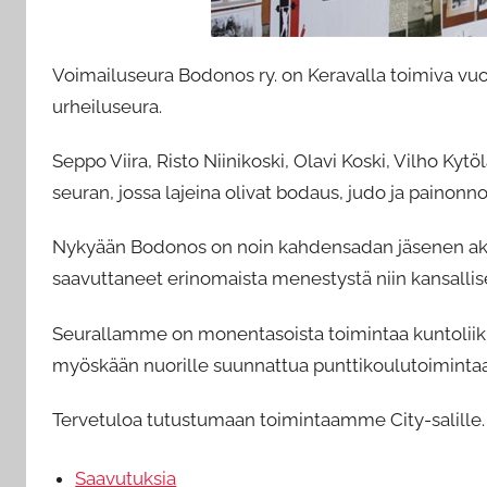
Voimailuseura Bodonos ry. on Keravalla toimiva vuo
urheiluseura.
Seppo Viira, Risto Niinikoski, Olavi Koski, Vilho Kyt
seuran, jossa lajeina olivat bodaus, judo ja painonn
Nykyään Bodonos on noin kahdensadan jäsenen akti
saavuttaneet erinomaista menestystä niin kansallisel
Seurallamme on monentasoista toimintaa kuntoliik
myöskään nuorille suunnattua punttikoulutoimintaa
Tervetuloa tutustumaan toimintaamme City-salille.
Saavutuksia