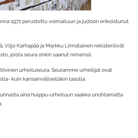
nna 1971 perustettu voimailuun ja judoon erikoistunut
ölä, Viljo Karhapää ja Markku Liimatainen rekisteröivät
osto, joista seura onkin saanut nimensä.
ivinen urheiluseura. Seuramme urheilijat ovat
la- kuin kansainväliselläkin tasolla.
unnasta aina huippu-urheiluun saakka unohtamatta
.