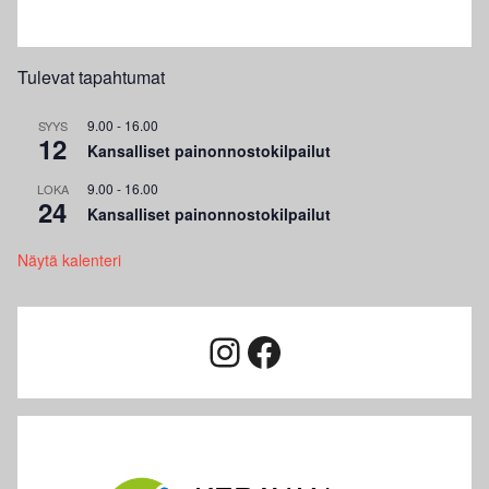
Tulevat tapahtumat
9.00
-
16.00
SYYS
12
Kansalliset painonnostokilpailut
9.00
-
16.00
LOKA
24
Kansalliset painonnostokilpailut
Näytä kalenteri
Instagram
Facebook