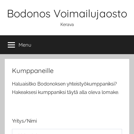
Skip
Bodonos Voimailujaosto
to
content
Kerava
Menu
Kumppaneille
Haluaisitko Bodonoksen yhteistyökumppaniksi?
Hakeaksesi kumppaniksi täytä alla oleva lomake.
Yritys/Nimi