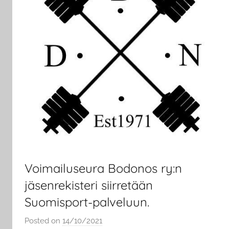
Voimailuseura Bodonos ry:n
jäsenrekisteri siirretään
Suomisport-palveluun.
Posted on
14/10/2021
b