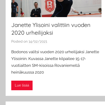
Janette Ylisoini valittiin vuoden
2020 urheilijaksi
Posted on
14/02/2021
b
y
Bodonos valitsi vuoden 2020 urheilijaksi Janette
a
Ylisoinin. Kuvassa Janette kilpailee 15-17-
d
vuotiaitten SM-kisoissa Rovaniemellä
m
heinäkuussa 2020
i
n
Lue lisää