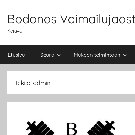
Skip
to
Bodonos Voimailujaos
content
Kerava
Etusivu
Seura
Mukaan toimintaan
Tekijä:
admin