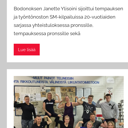
y
Bodonoksen Janette Ylisoini sijoittui tempauksen
a
ja työntönoston SM-kilpailuissa 20-vuotiaiden
d
sarjassa yhteistuloksessa pronssille,
m
tempauksessa pronssille sekä
i
n
Lue lisää