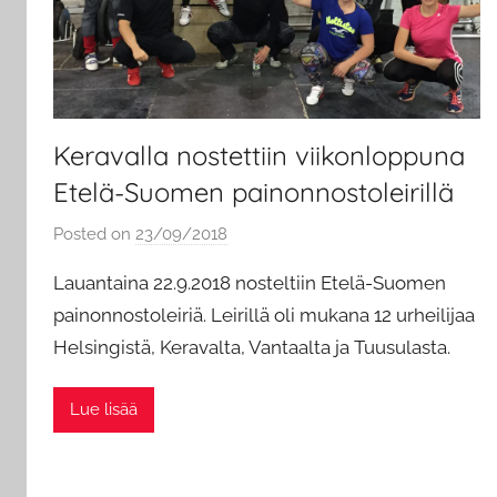
Keravalla nostettiin viikonloppuna
Etelä-Suomen painonnostoleirillä
Posted on
23/09/2018
b
y
Lauantaina 22.9.2018 nosteltiin Etelä-Suomen
a
painonnostoleiriä. Leirillä oli mukana 12 urheilijaa
d
Helsingistä, Keravalta, Vantaalta ja Tuusulasta.
m
i
n
Lue lisää