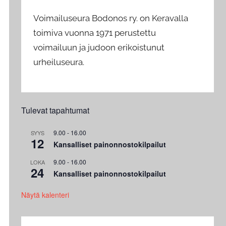
Voimailuseura Bodonos ry. on Keravalla
toimiva vuonna 1971 perustettu
voimailuun ja judoon erikoistunut
urheiluseura.
Tulevat tapahtumat
9.00
-
16.00
SYYS
12
Kansalliset painonnostokilpailut
9.00
-
16.00
LOKA
24
Kansalliset painonnostokilpailut
Näytä kalenteri