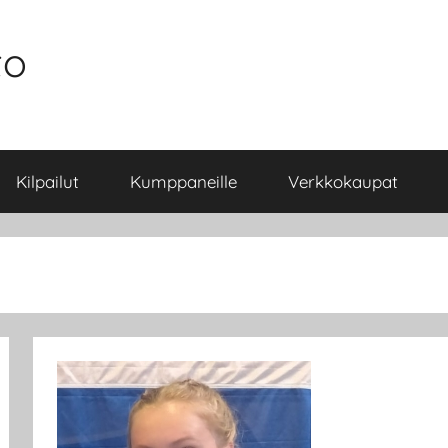
to
Kilpailut
Kumppaneille
Verkkokaupat