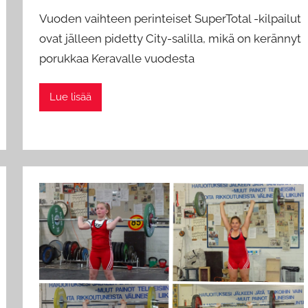
y
Vuoden vaihteen perinteiset SuperTotal -kilpailut
a
ovat jälleen pidetty City-salilla, mikä on kerännyt
d
porukkaa Keravalle vuodesta
m
i
n
Lue lisää