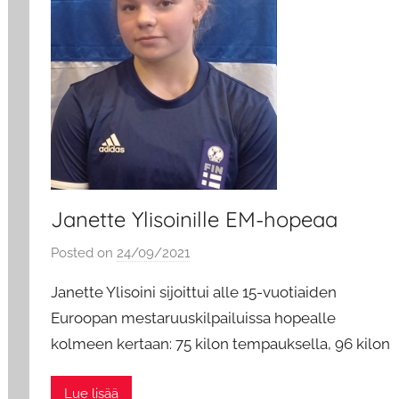
Janette Ylisoinille EM-hopeaa
Posted on
24/09/2021
b
y
Janette Ylisoini sijoittui alle 15-vuotiaiden
a
Euroopan mestaruuskilpailuissa hopealle
d
kolmeen kertaan: 75 kilon tempauksella, 96 kilon
m
i
n
Lue lisää