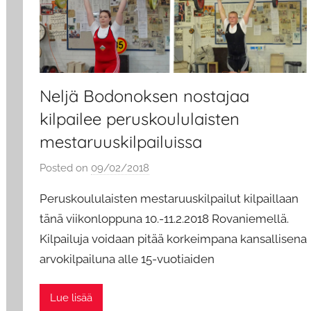
Neljä Bodonoksen nostajaa
kilpailee peruskoululaisten
mestaruuskilpailuissa
Posted on
09/02/2018
b
y
Peruskoululaisten mestaruuskilpailut kilpaillaan
a
tänä viikonloppuna 10.-11.2.2018 Rovaniemellä.
d
Kilpailuja voidaan pitää korkeimpana kansallisena
m
arvokilpailuna alle 15-vuotiaiden
i
n
Lue lisää