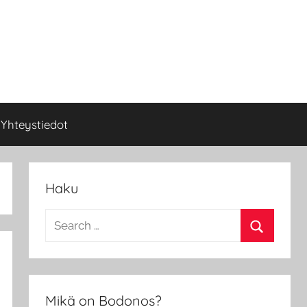
Yhteystiedot
Haku
Search
for:
Search
Mikä on Bodonos?