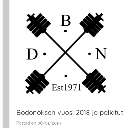
Bodonoksen vuosi 2018 ja palkitut
Posted on
06/01/2019
b