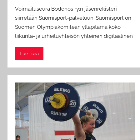
y
Voimailuseura Bodonos ry:n jäsenrekisteri
a
siirretään Suomisport-palveluun. Suomisport on
d
Suomen Olympiakomitean ylläpitämä koko
m
liikunta- ja urheiluyhteisön yhteinen digitaalinen
i
n
Lue lisää