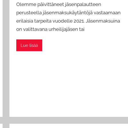
Olemme päivittäneet jäsenpalautteen
a
perusteella jäsenmaksukäytäntöjä vastaamaan
d
erilaisia tarpeita vuodelle 2021. Jäsenmaksuina
m
on valittavana urheilijajäsen tai
i
n
Lue lisää