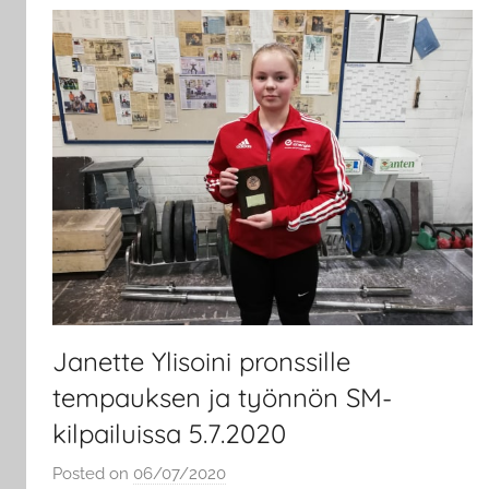
Janette Ylisoini pronssille
tempauksen ja työnnön SM-
kilpailuissa 5.7.2020
Posted on
06/07/2020
b