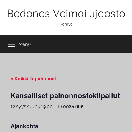
Skip
Bodonos Voimailujaosto
to
content
Kerava
Menu
« Kaikki Tapahtumat
Kansalliset painonnostokilpailut
35,00€
12 syyskuun @ 9.00
-
16.00
Ajankohta