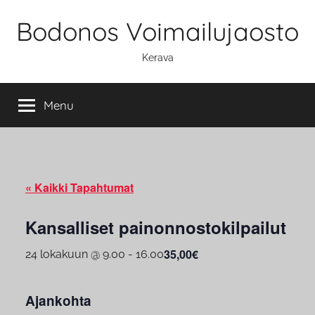
Skip
Bodonos Voimailujaosto
to
content
Kerava
Menu
« Kaikki Tapahtumat
Kansalliset painonnostokilpailut
35,00€
24 lokakuun @ 9.00
-
16.00
Ajankohta