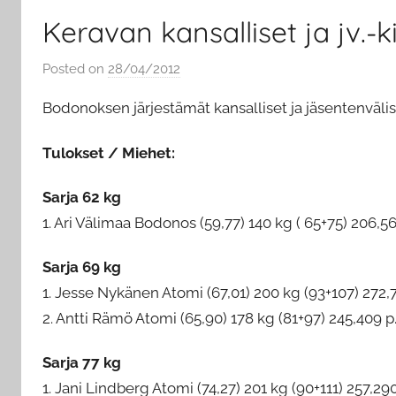
Keravan kansalliset ja jv.-ki
Posted on
28/04/2012
b
y
Bodonoksen järjestämät kansalliset ja jäsentenväliset 
M
a
Tulokset / Miehet:
r
i
Sarja 62 kg
a
1. Ari Välimaa Bodonos (59,77) 140 kg ( 65+75) 206,56
U
i
Sarja 69 kg
m
1. Jesse Nykänen Atomi (67,01) 200 kg (93+107) 272,7
o
2. Antti Rämö Atomi (65,90) 178 kg (81+97) 245,409 p
n
e
Sarja 77 kg
n
1. Jani Lindberg Atomi (74,27) 201 kg (90+111) 257,290