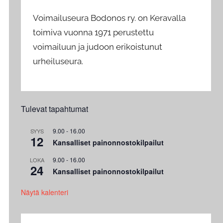
Voimailuseura Bodonos ry. on Keravalla
toimiva vuonna 1971 perustettu
voimailuun ja judoon erikoistunut
urheiluseura.
Tulevat tapahtumat
9.00
-
16.00
SYYS
12
Kansalliset painonnostokilpailut
9.00
-
16.00
LOKA
24
Kansalliset painonnostokilpailut
Näytä kalenteri