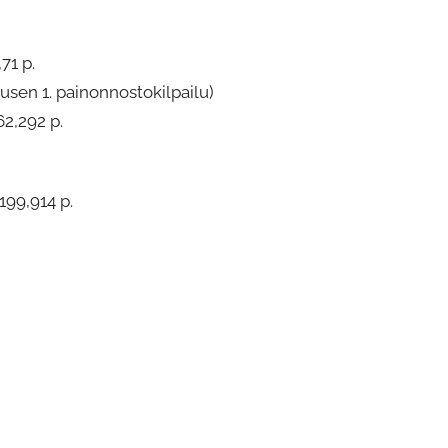
71 p.
lusen 1. painonnostokilpailu)
2,292 p.
199,914 p.