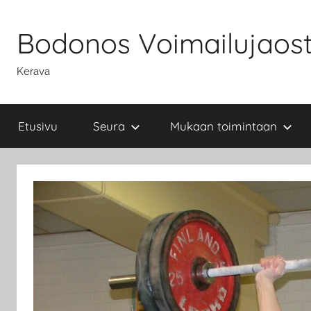
Skip
to
Bodonos Voimailujaos
content
Kerava
Etusivu
Seura
Mukaan toimintaan