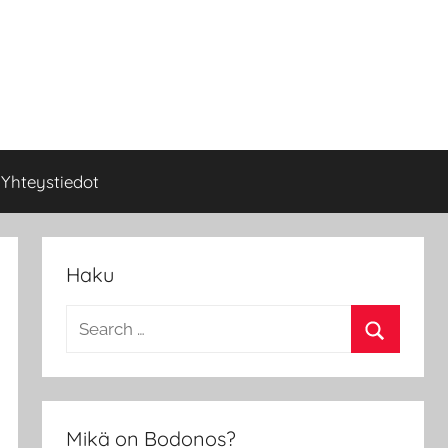
Yhteystiedot
Haku
Search
for:
Search
Mikä on Bodonos?