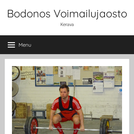
Skip
Bodonos Voimailujaosto
to
content
Kerava
Menu