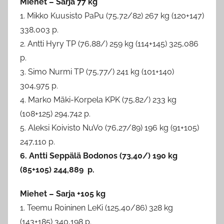
Miehet – Sarja 77 kg
e
1. Mikko Kuusisto PaPu (75,72/82) 267 kg (120+147)
n
338,003 p.
2. Antti Hyry TP (76,88/) 259 kg (114+145) 325,086
p.
3. Simo Nurmi TP (75,77/) 241 kg (101+140)
304,975 p.
4. Marko Mäki-Korpela KPK (75,82/) 233 kg
(108+125) 294,742 p.
5. Aleksi Koivisto NuVo (76,27/89) 196 kg (91+105)
247,110 p.
6. Antti Seppälä Bodonos (73,40/) 190 kg
(85+105) 244,889 p.
Miehet – Sarja +105 kg
1. Teemu Roininen LeKi (125,40/86) 328 kg
(143+185) 340,198 p.