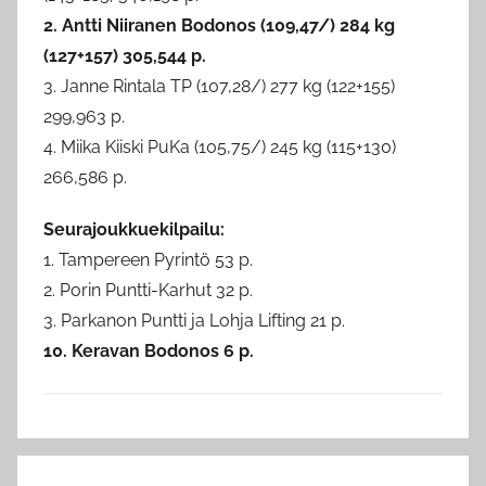
2. Antti Niiranen Bodonos (109,47/) 284 kg
(127+157) 305,544 p.
3. Janne Rintala TP (107,28/) 277 kg (122+155)
299,963 p.
4. Miika Kiiski PuKa (105,75/) 245 kg (115+130)
266,586 p.
Seurajoukkuekilpailu:
1. Tampereen Pyrintö 53 p.
2. Porin Puntti-Karhut 32 p.
3. Parkanon Puntti ja Lohja Lifting 21 p.
10. Keravan Bodonos 6 p.
B
Artikkelien
o