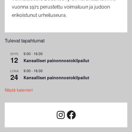
vuonna 1971 perustettu voimailuun ja judoon
erikoistunut urheiluseura.
Tulevat tapahtumat
9.00
-
16.00
SYYS
12
Kansalliset painonnostokilpailut
9.00
-
16.00
LOKA
24
Kansalliset painonnostokilpailut
Näytä kalenteri
Instagram
Facebook