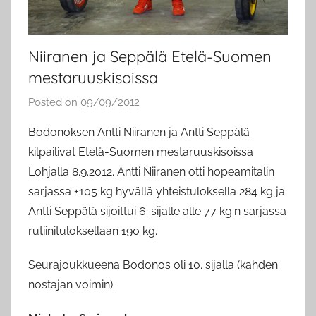
Niiranen ja Seppälä Etelä-Suomen
mestaruuskisoissa
Posted on
09/09/2012
b
y
Bodonoksen Antti Niiranen ja Antti Seppälä
M
kilpailivat Etelä-Suomen mestaruuskisoissa
a
Lohjalla 8.9.2012. Antti Niiranen otti hopeamitalin
r
sarjassa +105 kg hyvällä yhteistuloksella 284 kg ja
i
Antti Seppälä sijoittui 6. sijalle alle 77 kg:n sarjassa
a
rutiinituloksellaan 190 kg.
U
i
Seurajoukkueena Bodonos oli 10. sijalla (kahden
m
nostajan voimin).
o
n