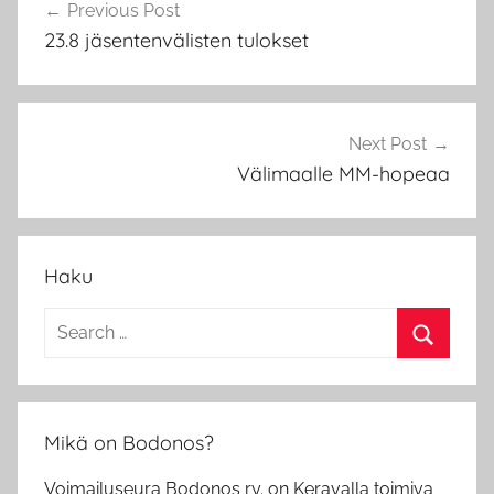
Previous Post
selaus
d
23.8 jäsentenvälisten tulokset
o
n
o
s
Next Post
Välimaalle MM-hopeaa
Haku
Search
for:
Search
Mikä on Bodonos?
Voimailuseura Bodonos ry. on Keravalla toimiva