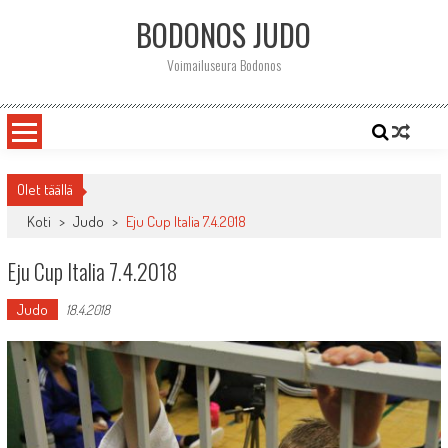
Skip
BODONOS JUDO
to
content
Voimailuseura Bodonos
Olet täällä
Koti
>
Judo
>
Eju Cup Italia 7.4.2018
Eju Cup Italia 7.4.2018
Judo
18.4.2018