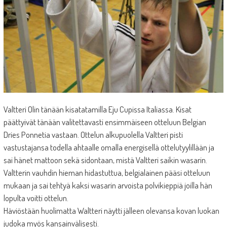
Valtteri Olin tänään kisatatamilla Eju Cupissa Italiassa. Kisat
päättyivät tänään valitettavasti ensimmäiseen otteluun Belgian
Dries Ponnetia vastaan. Ottelun alkupuolella Valtteri pisti
vastustajansa todella ahtaalle omalla energisellä ottelutyylillään ja
sai hänet mattoon sekä sidontaan, mistä Valtteri saikin wasarin.
Valtterin vauhdin hieman hidastuttua, belgialainen pääsi otteluun
mukaan ja sai tehtyä kaksi wasarin arvoista polvikieppiä joilla hän
lopulta voitti ottelun.
Häviöstään huolimatta Waltteri näytti jälleen olevansa kovan luokan
judoka myös kansainvälisesti.