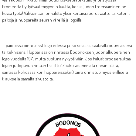
Promeetta Oy Työvaatemyynnin kautta, koska judon treenaaminen on
kovaa työtä! Valikoimaan on valittu yksinkertaisia perusvaatteita, kuten t-
paitoja ja huppareita seuran väreillä ja logoilla.
T-paidoissa pieni tekstilogo edessä ja iso selässä, saatavilla puuvillaisena
tai teknisenä. Hupparissa on rinnassa Bodonoksen judon alkuperäinen
logo vuodelta 1971, mutta tuotuna nykypäivään. Jos haluat brodeerauttaa
logon judopuvun rintaan (sallittu 1/puku vasemmalla rinnan päällä,
samassa kohdassa kun huppareissakin) tämä onnistuu myös erillisellä
tilauksella samalta sivustolta.