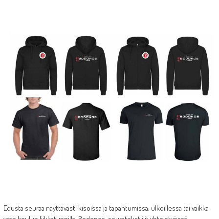
Edusta seuraa näyttävästi kisoissa ja tapahtumissa, ulkoillessa tai vaikka
vaan koulun liikkatunnilla. Bodonos-seuratekstiilit yhteistyössä