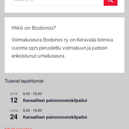
for:
Search
Mikä on Bodonos?
Voimailuseura Bodonos ry. on Keravalla toimiva
vuonna 1971 perustettu voimailuun ja judoon
erikoistunut urheiluseura.
Tulevat tapahtumat
9.00
-
16.00
SYYS
12
Kansalliset painonnostokilpailut
9.00
-
16.00
LOKA
24
Kansalliset painonnostokilpailut