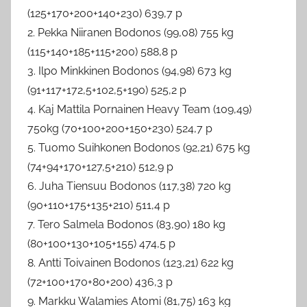
(125+170+200+140+230) 639,7 p
2. Pekka Niiranen Bodonos (99,08) 755 kg
(115+140+185+115+200) 588,8 p
3. Ilpo Minkkinen Bodonos (94,98) 673 kg
(91+117+172,5+102,5+190) 525,2 p
4. Kaj Mattila Pornainen Heavy Team (109,49)
750kg (70+100+200+150+230) 524,7 p
5. Tuomo Suihkonen Bodonos (92,21) 675 kg
(74+94+170+127,5+210) 512,9 p
6. Juha Tiensuu Bodonos (117,38) 720 kg
(90+110+175+135+210) 511,4 p
7. Tero Salmela Bodonos (83,90) 180 kg
(80+100+130+105+155) 474,5 p
8. Antti Toivainen Bodonos (123,21) 622 kg
(72+100+170+80+200) 436,3 p
9. Markku Walamies Atomi (81,75) 163 kg