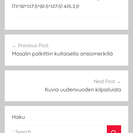
(71+92+117,5+92,5+127,5) 425,3 p
B
Artikkelien
o
Previous Post
selaus
d
Masalin palkittiin kultaisella ansiomerkillä
o
n
o
s
Next Post
Kuvia uudenvuoden kilpailuista
Haku
Search