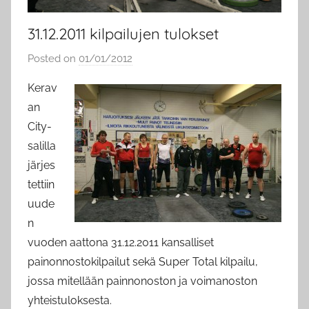
31.12.2011 kilpailujen tulokset
Posted on
01/01/2012
b
y
Kerav
a
an
d
City-
m
salilla
i
järjes
n
tettiin
uude
n
vuoden aattona 31.12.2011 kansalliset
painonnostokilpailut sekä Super Total kilpailu,
jossa mitellään painnonoston ja voimanoston
yhteistuloksesta.