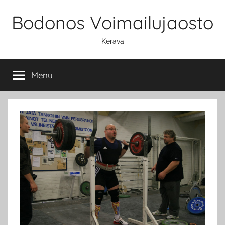
Skip
Bodonos Voimailujaosto
to
content
Kerava
Menu