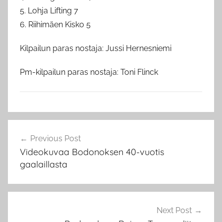
5. Lohja Lifting 7
6. Riihimäen Kisko 5
Kilpailun paras nostaja: Jussi Hernesniemi
Pm-kilpailun paras nostaja: Toni Flinck
B
Artikkelien
o
Previous Post
selaus
d
Videokuvaa Bodonoksen 40-vuotis
o
gaalaillasta
n
o
s
Next Post