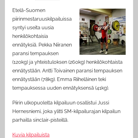
y
Etelä-Suomen
a
piirinmestaruuskilpailuissa
d
syntyi useita uusia
m
henkilökohtaisia
i
ennätyksiä. Pekka Niiranen
n
paransi tempauksen
(120kg) ja yhteistuloksen (260kg) henkilökohtaista
ennätystään. Antti Toivainen paransi tempauksen
ennätystään (78kg). Emma Riiheläinen teki
tempauksessa uuden ennätyksensä (41kg).
Piirin ulkopuolelta kilpailuun osallistui Jussi
Hernesniemi, joka ylitti SM-kilpailurajan kilpailun
parhailla sinclair-pisteillä.
Kuvia kilpailuista