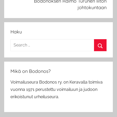
Bodonoksen Raimo Turunen liiton
johtokuntaan
Haku
Search
for:
Search
Mikä on Bodonos?
Voimailuseura Bodonos ry. on Keravalla toimiva
vuonna 1971 perustettu voimailuun ja judoon
erikoistunut urheiluseura.