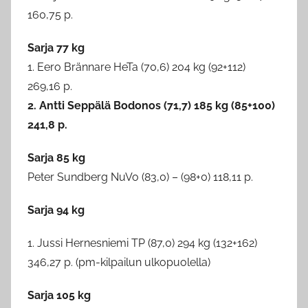
160,75 p.
Sarja 77 kg
1. Eero Brännare HeTa (70,6) 204 kg (92+112)
269,16 p.
2. Antti Seppälä Bodonos (71,7) 185 kg (85+100)
241,8 p.
Sarja 85 kg
Peter Sundberg NuVo (83,0) – (98+0) 118,11 p.
Sarja 94 kg
1. Jussi Hernesniemi TP (87,0) 294 kg (132+162)
346,27 p. (pm-kilpailun ulkopuolella)
Sarja 105 kg