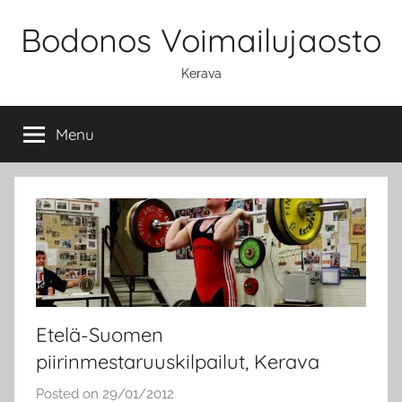
Skip
Bodonos Voimailujaosto
to
content
Kerava
Menu
Etelä-Suomen
piirinmestaruuskilpailut, Kerava
Posted on
29/01/2012
b