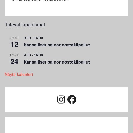
Tulevat tapahtumat
9.00
-
16.00
SYYS
12
Kansalliset painonnostokilpailut
9.00
-
16.00
LOKA
24
Kansalliset painonnostokilpailut
Näytä kalenteri
Instagram
Facebook