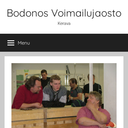
Skip
Bodonos Voimailujaosto
to
content
Kerava
Menu