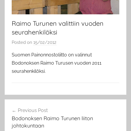
Raimo Turunen valittiin vuoden
seurahenkilöksi
Posted on
15/02/2012
b
y
Suomen Painonnostoliitto on valinnut
a
Bodonoksen Raimo Turusen vuoden 2011
d
seurahenkilöksi.
m
i
n
B
Artikkelien
o
Previous Post
selaus
d
Bodonoksen Raimo Turunen liiton
o
johtokuntaan
n