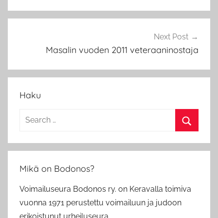
o
s
Next Post
Masalin vuoden 2011 veteraaninostaja
Haku
Search
for:
Search
Mikä on Bodonos?
Voimailuseura Bodonos ry. on Keravalla toimiva
vuonna 1971 perustettu voimailuun ja judoon
erikoistunut urheiluseura.