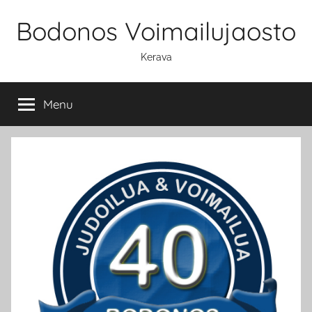
Skip
Bodonos Voimailujaosto
to
content
Kerava
Menu