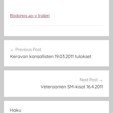
Bodonos 40-v traileri
B
Artikkelien
o
Previous Post
selaus
d
Keravan kansallisten 19.03.2011 tulokset
o
n
o
s
Next Post
Veteraanien SM-kisat 16.4.2011
Haku