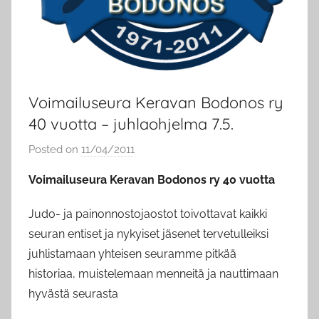
Voimailuseura Keravan Bodonos ry
40 vuotta – juhlaohjelma 7.5.
Posted on
11/04/2011
b
y
Voimailuseura Keravan Bodonos ry 40 vuotta
a
d
Judo- ja painonnostojaostot toivottavat kaikki
m
seuran entiset ja nykyiset jäsenet tervetulleiksi
i
juhlistamaan yhteisen seuramme pitkää
n
historiaa, muistelemaan menneitä ja nauttimaan
hyvästä seurasta