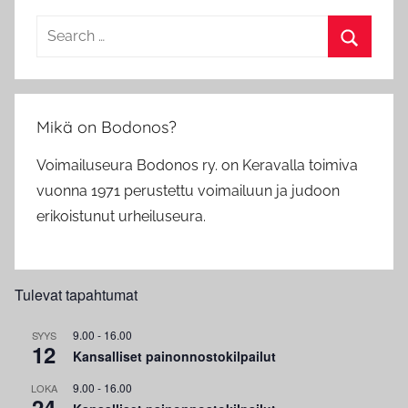
Search
for:
Search
Mikä on Bodonos?
Voimailuseura Bodonos ry. on Keravalla toimiva
vuonna 1971 perustettu voimailuun ja judoon
erikoistunut urheiluseura.
Tulevat tapahtumat
9.00
-
16.00
SYYS
12
Kansalliset painonnostokilpailut
9.00
-
16.00
LOKA
24