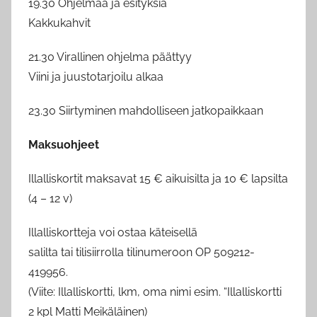
19.30 Ohjelmaa ja esityksiä
Kakkukahvit
21.30 Virallinen ohjelma päättyy
Viini ja juustotarjoilu alkaa
23.30 Siirtyminen mahdolliseen jatkopaikkaan
Maksuohjeet
Illalliskortit maksavat 15 € aikuisilta ja 10 € lapsilta
(4 – 12 v)
Illalliskortteja voi ostaa käteisellä
salilta tai tilisiirrolla tilinumeroon OP 509212-
419956.
(Viite: Illalliskortti, lkm, oma nimi esim. “Illalliskortti
2 kpl Matti Meikäläinen)