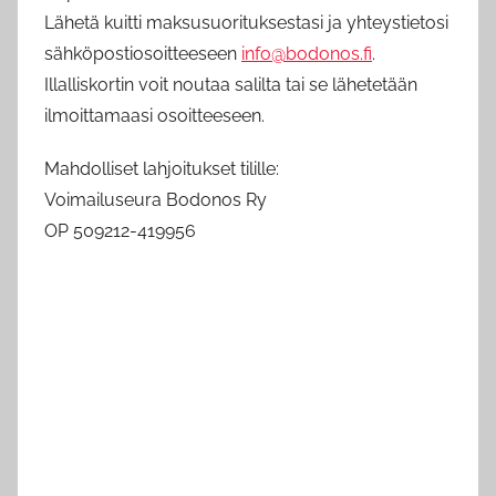
Lähetä kuitti maksusuorituksestasi ja yhteystietosi
sähköpostiosoitteeseen
info@bodonos.fi
.
Illalliskortin voit noutaa salilta tai se lähetetään
ilmoittamaasi osoitteeseen.
Mahdolliset lahjoitukset tilille:
Voimailuseura Bodonos Ry
OP 509212-419956